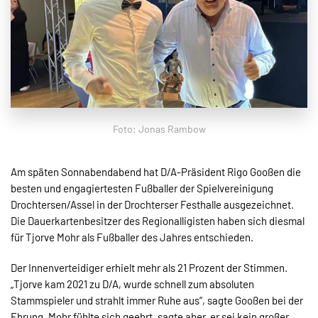
Foto: Jonas Rambow
Am späten Sonnabendabend hat D/A-Präsident Rigo Gooßen die
besten und engagiertesten Fußballer der Spielvereinigung
Drochtersen/Assel in der Drochterser Festhalle ausgezeichnet.
Die Dauerkartenbesitzer des Regionalligisten haben sich diesmal
für Tjorve Mohr als Fußballer des Jahres entschieden.
Der Innenverteidiger erhielt mehr als 21 Prozent der Stimmen.
„Tjorve kam 2021 zu D/A, wurde schnell zum absoluten
Stammspieler und strahlt immer Ruhe aus“, sagte Gooßen bei der
Ehrung. Mohr fühlte sich geehrt, sagte aber, er sei kein großer