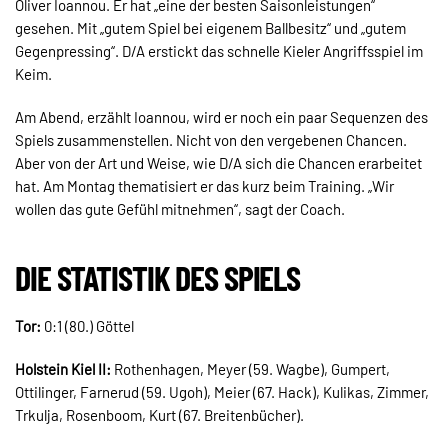
Oliver Ioannou. Er hat „eine der besten Saisonleistungen“
gesehen. Mit „gutem Spiel bei eigenem Ballbesitz“ und „gutem
Gegenpressing“. D/A erstickt das schnelle Kieler Angriffsspiel im
Keim.
Am Abend, erzählt Ioannou, wird er noch ein paar Sequenzen des
Spiels zusammenstellen. Nicht von den vergebenen Chancen.
Aber von der Art und Weise, wie D/A sich die Chancen erarbeitet
hat. Am Montag thematisiert er das kurz beim Training. „Wir
wollen das gute Gefühl mitnehmen“, sagt der Coach.
DIE STATISTIK DES SPIELS
Tor:
0:1 (80.) Göttel
Holstein Kiel II:
Rothenhagen, Meyer (59. Wagbe), Gumpert,
Ottilinger, Farnerud (59. Ugoh), Meier (67. Hack), Kulikas, Zimmer,
Trkulja, Rosenboom, Kurt (67. Breitenbücher).