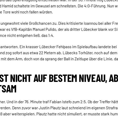
nd Hamid schaltete im Gewusel am schnellsten. Die 4:0-Führung. Nun 
e Tore wohl noch fallen würden.
h ungewohnt viele Großchancen zu. Dies kritisierte Ioannou bei aller 
e war es VfB-Kapitän Manuel Pulido, der als dritter Lübecker blank vor 
ce nicht entgehen ließ, das 1:4.
l antworten. Ein krasser Lübecker Fehlpass im Spielaufbau landete bei
nd zog sofort aus etwa 22 Metern ab. Lübecks Torhüter, noch auf dem 
mit dem Arm, doch von da sprang der Ball in Zeitlupe über die Linie, das
IST NICHT AUF BESTEM NIVEAU, A
TSAM
er. Und in der 76. Minute traf Fabian Istefo zum 2:5. Ob der Treffer hät
werden. Denn zuvor war Justin Plautz laut schreiend im eigenen Straf
eß aber weiterspielen. Plautz hatte nicht simuliert, er musste stark hum