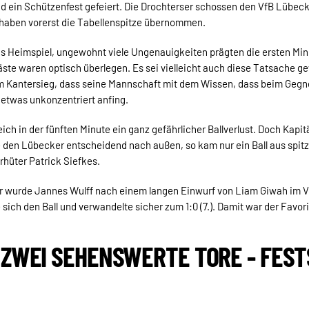
d ein Schützenfest gefeiert. Die Drochterser schossen den VfB Lübeck
haben vorerst die Tabellenspitze übernommen.
das Heimspiel, ungewohnt viele Ungenauigkeiten prägten die ersten Min
te waren optisch überlegen. Es sei vielleicht auch diese Tatsache ge
m Kantersieg, dass seine Mannschaft mit dem Wissen, dass beim Gegn
 etwas unkonzentriert anfing.
eich in der fünften Minute ein ganz gefährlicher Ballverlust. Doch Kapi
e den Lübecker entscheidend nach außen, so kam nur ein Ball aus spit
orhüter Patrick Siefkes.
r wurde Jannes Wulff nach einem langen Einwurf von Liam Giwah im V
sich den Ball und verwandelte sicher zum 1:0 (7.). Damit war der Favorit
 ZWEI SEHENSWERTE TORE - FES