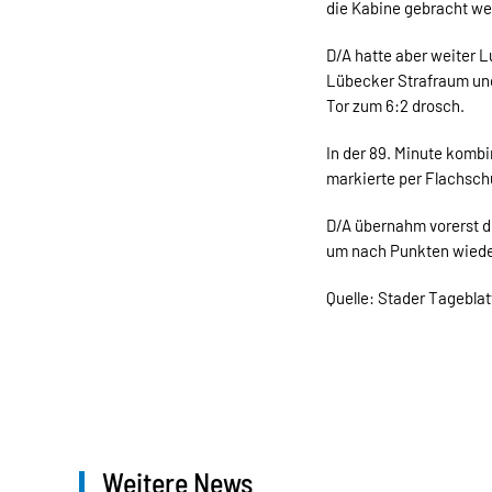
die Kabine gebracht we
D/A hatte aber weiter L
Lübecker Strafraum und
Tor zum 6:2 drosch.
In der 89. Minute kombi
markierte per Flachschu
D/A übernahm vorerst d
um nach Punkten wieder
Quelle: Stader Tageblat
Weitere News