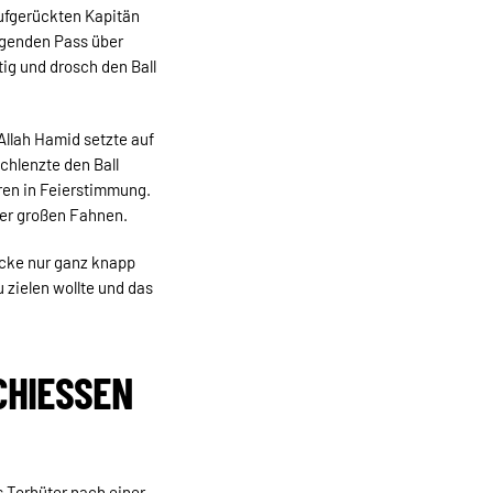
aufgerückten Kapitän
ragenden Pass über
tig und drosch den Ball
 Allah Hamid setzte auf
chlenzte den Ball
ren in Feierstimmung.
ier großen Fahnen.
Ecke nur ganz knapp
 zielen wollte und das
IESSEN W
s Torhüter nach einer