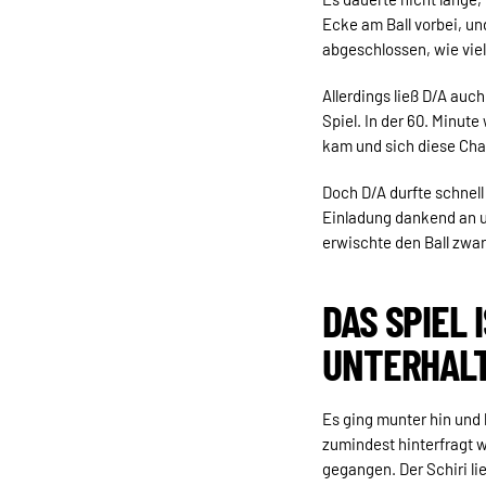
Ecke am Ball vorbei, u
abgeschlossen, wie viel
Allerdings ließ D/A auc
Spiel. In der 60. Minut
kam und sich diese Chan
Doch D/A durfte schnel
Einladung dankend an u
erwischte den Ball zwar 
DAS SPIEL 
UNTERHAL
Es ging munter hin und h
zumindest hinterfragt 
gegangen. Der Schiri li