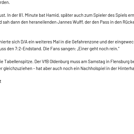
rden.
ust. In der 81. Minute bat Hamid, später auch zum Spieler des Spiels 
 sah dann den heraneilenden Jannes Wulff, der den Pass in den Rück
nierte sich D/A ein weiteres Mal in die Gefahrenzone und der eingewec
ss den 7:2-Endstand. Die Fans sangen: „Einer geht noch rein.“
ie Tabellenspitze. Der VfB Oldenburg muss am Samstag in Flensburg 
 gleichzuziehen - hat aber auch noch ein Nachholspiel in der Hinterh
t