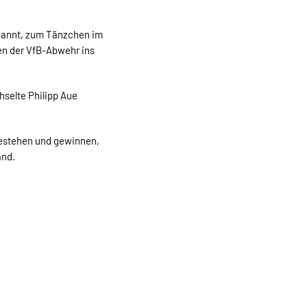
ernannt, zum Tänzchen im
en der VfB-Abwehr ins
hselte Philipp Aue
bestehen und gewinnen,
and.