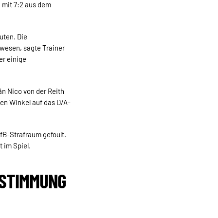
 mit 7:2 aus dem
uten. Die
wesen, sagte Trainer
er einige
tän Nico von der Reith
zen Winkel auf das D/A-
fB-Strafraum gefoult.
 im Spiel.
TSTIMMUNG