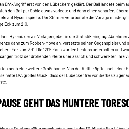
 an D/A-Angriff erst von den Lübeckern geklärt. Der Ball landete beim 
 sich den Ball per Sohle etwas vorlegte und dann einen scharfen, über
iefe auf Hyseni spielte. Der Stürmer verarbeitete die Vorlage mustergül
ge Eck zum 2:0.
s dann Hyseni, der als Vorlagengeber in die Statistik einging. Abnehmer
renze dann zum Robben-Move an, versetzte seinen Gegenspieler und s
 obere Eck zum 3:0. Die 1205 Fans wurden bestens unterhalten und wa
sangen trotz der drohenden Pleite unerlässlich und schwenkten ihre v
rten noch eine weitere Großchance. Von der Reith köpfte nach einer 
use hatte D/A großes Glück, dass der Lübecker frei vor Siefkes zu genau
ste.
PAUSE GEHT DAS MUNTERE TORESCH
 bis das Spiel endgültig entschieden war. In der 50. Minute flog Lübeck