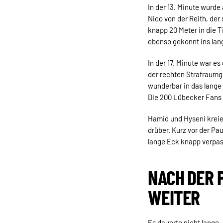
In der 13. Minute wurde
Nico von der Reith, der
knapp 20 Meter in die T
ebenso gekonnt ins lan
In der 17. Minute war e
der rechten Strafraumg
wunderbar in das lange
Die 200 Lübecker Fans 
Hamid und Hyseni kreie
drüber. Kurz vor der Pa
lange Eck knapp verpas
NACH DER 
EITER
Es dauerte nicht lange,