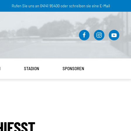
Rufen Sie uns an
04141 95400
oder schreiben sie eine
E-Mail
N
STADION
SPONSOREN
ESST S