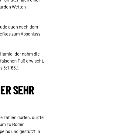
wurden Wetten
Freude auch nach dem
Siefkes zum Abschluss
 Hamid, der nahm die
falschen Fuß erwischt,
 5:1 (65.).
BER SEHR
te zählen dürfen, durfte
raum zu Boden
pelnd und gestützt in