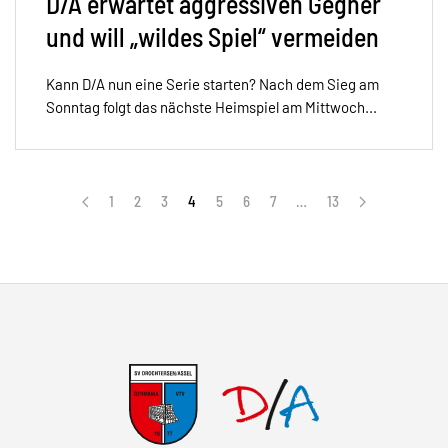
D/A erwartet aggressiven Gegner
und will „wildes Spiel“ vermeiden
Kann D/A nun eine Serie starten? Nach dem Sieg am
Sonntag folgt das nächste Heimspiel am Mittwoch...
1
2
3
4
5
6
7
…
13